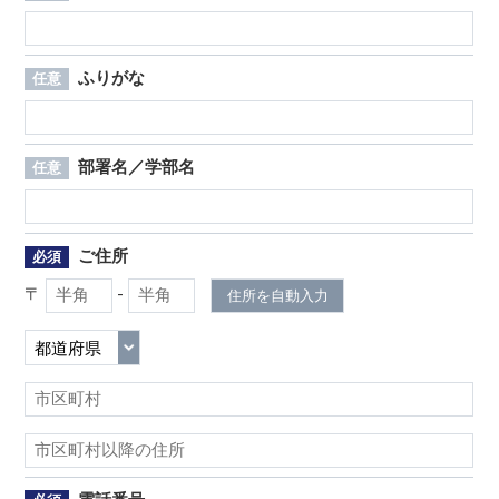
ふりがな
任意
部署名／学部名
任意
ご住所
必須
〒
-